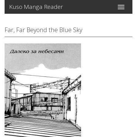
Kuso Manga Reader
Toggle
navigati
Far, Far Beyond the Blue Sky