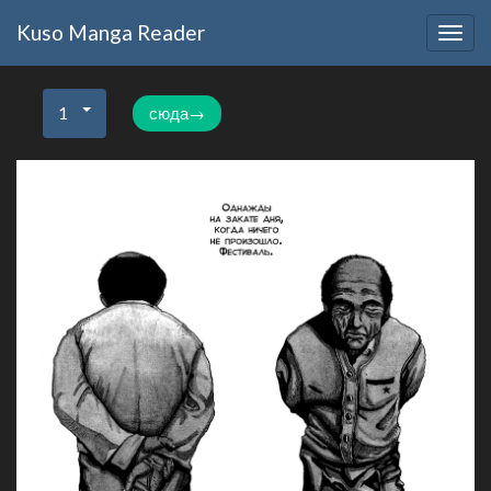
Kuso Manga Reader
Togg
navig
1
сюда→