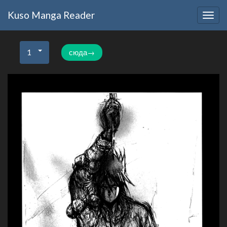
Kuso Manga Reader
Togg
navig
1
сюда→