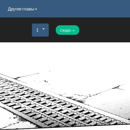
Другие главы
1
сюда→